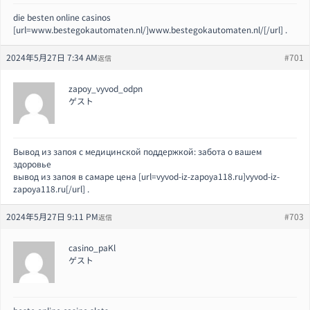
die besten online casinos
[url=www.bestegokautomaten.nl/]www.bestegokautomaten.nl/[/url] .
2024年5月27日 7:34 AM
#701
返信
zapoy_vyvod_odpn
ゲスト
Вывод из запоя с медицинской поддержкой: забота о вашем
здоровье
вывод из запоя в самаре цена [url=vyvod-iz-zapoya118.ru]vyvod-iz-
zapoya118.ru[/url] .
2024年5月27日 9:11 PM
#703
返信
casino_paKl
ゲスト