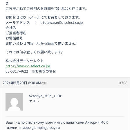
き
ご挨拶かねてご説明のお時間を頂ければと存じます。
お問合せは以下メールにてお待ちしております。
メールアドレス ： t-toiawase@d-select.co.jp
会社名
ご担当者様名
お電話番号
お問い合わせ内容（わかる範囲で構いません）
それでは何卒宜しくお願い致します。
株式会社データセレクト
https://www.d-select.co.jp/
03-5817-4622 ※お急ぎの場合
2024年5月29日 8:30 AM
#708
返信
Aktoriya_MSK_zuOr
ゲスト
Ваш гид по стильному глэмпингу с палатками Актория МСК
глэмпинг море glampings-buy ru