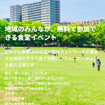
地域のみんなが、無料で参加で
きる食堂イベント
だれでも食堂はNPO法人福祉ネットワークが運営
する地域の方々と食で気軽にコミュニケーション
を取れる場です
最近、誰とも話してないなぁ…
悩みがあるけど誰に相談をしたらいいの？
引越して来たばかりで地域の事が分からない
単身赴任のお父さんや学生さん
お年寄り
小さなお子様
障がいをお持ちの方