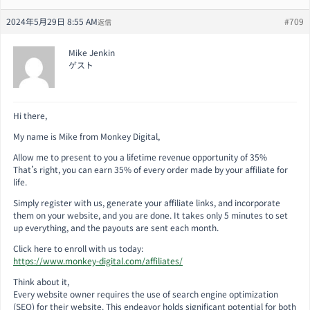
2024年5月29日 8:55 AM
#709
返信
Mike Jenkin
ゲスト
Hi there,
My name is Mike from Monkey Digital,
Allow me to present to you a lifetime revenue opportunity of 35%
That’s right, you can earn 35% of every order made by your affiliate for
life.
Simply register with us, generate your affiliate links, and incorporate
them on your website, and you are done. It takes only 5 minutes to set
up everything, and the payouts are sent each month.
Click here to enroll with us today:
https://www.monkey-digital.com/affiliates/
Think about it,
Every website owner requires the use of search engine optimization
(SEO) for their website. This endeavor holds significant potential for both