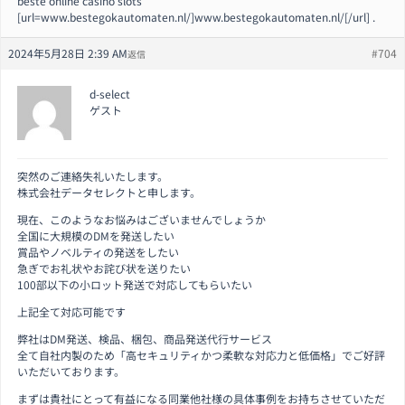
beste online casino slots
[url=www.bestegokautomaten.nl/]www.bestegokautomaten.nl/[/url] .
2024年5月28日 2:39 AM
#704
返信
d-select
ゲスト
突然のご連絡失礼いたします。
株式会社データセレクトと申します。
現在、このようなお悩みはございませんでしょうか
全国に大規模のDMを発送したい
賞品やノベルティの発送をしたい
急ぎでお礼状やお詫び状を送りたい
100部以下の小ロット発送で対応してもらいたい
上記全て対応可能です
弊社はDM発送、検品、梱包、商品発送代行サービス
全て自社内製のため「高セキュリティかつ柔軟な対応力と低価格」でご好評
いただいております。
まずは貴社にとって有益になる同業他社様の具体事例をお持ちさせていただ