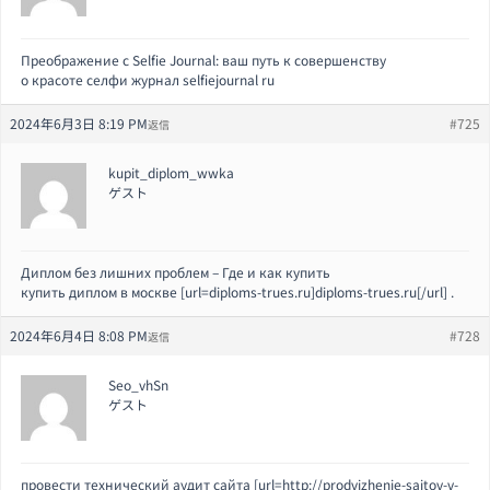
Преображение с Selfie Journal: ваш путь к совершенству
о красоте селфи журнал selfiejournal ru
2024年6月3日 8:19 PM
#725
返信
kupit_diplom_wwka
ゲスト
Диплом без лишних проблем – Где и как купить
купить диплом в москве [url=diploms-trues.ru]diploms-trues.ru[/url] .
2024年6月4日 8:08 PM
#728
返信
Seo_vhSn
ゲスト
провести технический аудит сайта [url=http://prodvizhenie-sajtov-v-