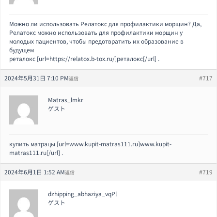
Можно ли использовать Релатокс для профилактики морщин? Да,
Релатокс можно использовать для профилактики морщин у
молодых пациентов, чтобы предотвратить их образование в
будущем
реталокс [url=https://relatox.b-tox.ru/]реталокс[/url] .
2024年5月31日 7:10 PM
#717
返信
Matras_lmkr
ゲスト
купить матрацы [url=www.kupit-matras111.ru]www.kupit-
matras111.ru[/url] .
2024年6月1日 1:52 AM
#719
返信
dzhipping_abhaziya_vqPl
ゲスト