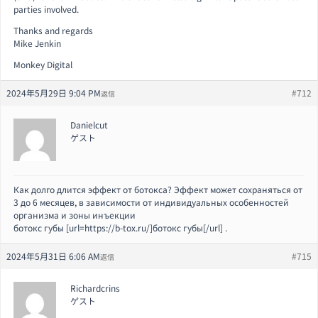
parties involved.
Thanks and regards
Mike Jenkin
Monkey Digital
2024年5月29日 9:04 PM
#712
返信
Danielcut
ゲスト
Как долго длится эффект от ботокса? Эффект может сохраняться от
3 до 6 месяцев, в зависимости от индивидуальных особенностей
организма и зоны инъекции
ботокс губы [url=https://b-tox.ru/]ботокс губы[/url] .
2024年5月31日 6:06 AM
#715
返信
Richardcrins
ゲスト