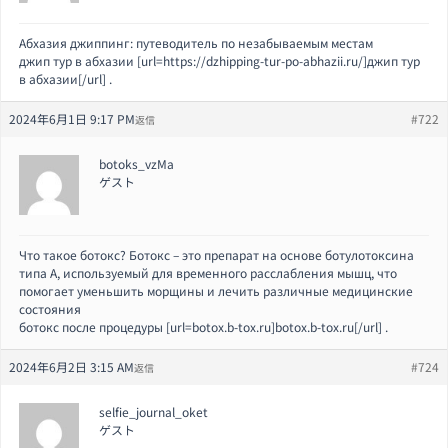
Абхазия джиппинг: путеводитель по незабываемым местам
джип тур в абхазии [url=https://dzhipping-tur-po-abhazii.ru/]джип тур
в абхазии[/url] .
2024年6月1日 9:17 PM
#722
返信
botoks_vzMa
ゲスト
Что такое ботокс? Ботокс – это препарат на основе ботулотоксина
типа А, используемый для временного расслабления мышц, что
помогает уменьшить морщины и лечить различные медицинские
состояния
ботокс после процедуры [url=botox.b-tox.ru]botox.b-tox.ru[/url] .
2024年6月2日 3:15 AM
#724
返信
selfie_journal_oket
ゲスト