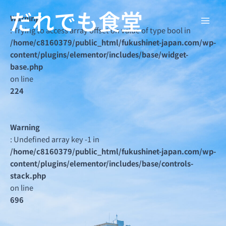
内
Main
だれでも食堂
容
Warning
Men
を
: Trying to access array offset on value of type bool in
ス
/home/c8160379/public_html/fukushinet-japan.com/wp-
キ
content/plugins/elementor/includes/base/widget-
ッ
base.php
プ
on line
224
Warning
: Undefined array key -1 in
/home/c8160379/public_html/fukushinet-japan.com/wp-
content/plugins/elementor/includes/base/controls-
stack.php
on line
696