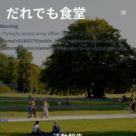
内
Main
だれでも食堂
容
Men
を
ス
Warning
キ
: Trying to access array offset on value of type bool in
ッ
/home/c8160379/public_html/fukushinet-japan.com/wp-
プ
content/plugins/elementor/includes/base/widget-base.php
on line
224
Warning
: Undefined array key -1 in
/home/c8160379/public_html/fukushinet-japan.com/wp-
content/plugins/elementor/includes/base/controls-stack.php
on line
696