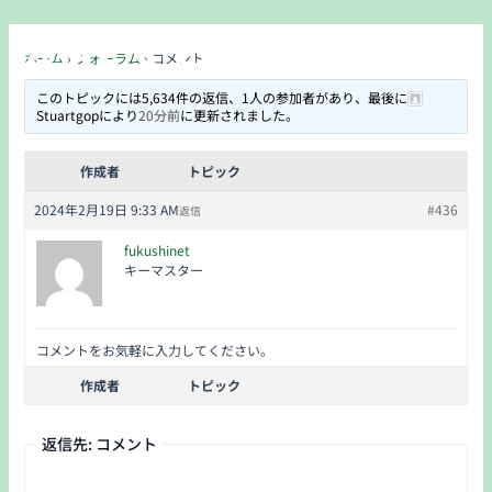
内
Post
Main
だれでも食堂
容
navigation
Men
ホーム
›
フォーラム
›
コメント
を
ス
このトピックには5,634件の返信、1人の参加者があり、最後に
キ
Stuartgop
により
20分前
に更新されました。
ッ
プ
作成者
トピック
2024年2月19日 9:33 AM
#436
返信
fukushinet
キーマスター
コメントをお気軽に入力してください。
作成者
トピック
返信先: コメント